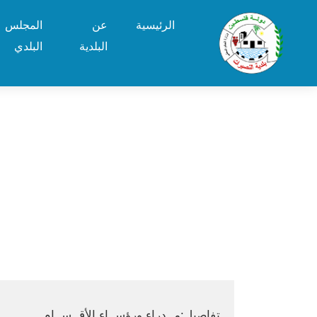
الرئيسية
عن
المجلس
البلدية
البلدي
تفاصيل:مــدراء ورؤســاء الأقــســام