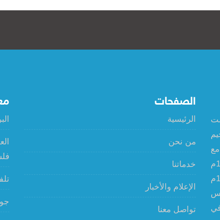
الصفحات
مع
الرئيسية
البريد 
ولت
يم
من نحن
الع
مع
فل
الوكالة،وتم إمدادها أيضاً بشبكة مياه عام 1980م
خدماتنا
واستمرت أعمال اللجنة حتى أكتوبر عام 1987م
تلفون 
الإعلام والأخبار
لس
جوال : 
في
تواصل معنا